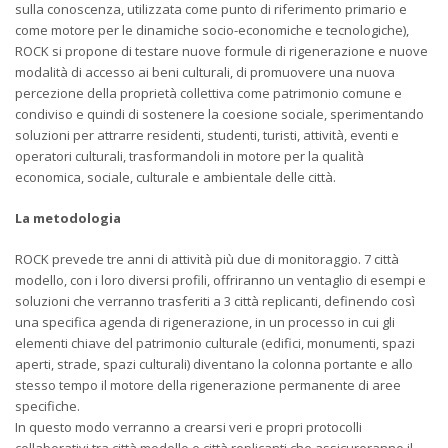
sulla conoscenza, utilizzata come punto di riferimento primario e
come motore per le dinamiche socio-economiche e tecnologiche),
ROCK si propone di testare nuove formule di rigenerazione e nuove
modalità di accesso ai beni culturali, di promuovere una nuova
percezione della proprietà collettiva come patrimonio comune e
condiviso e quindi di sostenere la coesione sociale, sperimentando
soluzioni per attrarre residenti, studenti, turisti, attività, eventi e
operatori culturali, trasformandoli in motore per la qualità
economica, sociale, culturale e ambientale delle città.
La metodologia
ROCK prevede tre anni di attività più due di monitoraggio. 7 città
modello, con i loro diversi profili, offriranno un ventaglio di esempi e
soluzioni che verranno trasferiti a 3 città replicanti, definendo così
una specifica agenda di rigenerazione, in un processo in cui gli
elementi chiave del patrimonio culturale (edifici, monumenti, spazi
aperti, strade, spazi culturali) diventano la colonna portante e allo
stesso tempo il motore della rigenerazione permanente di aree
specifiche.
In questo modo verranno a crearsi veri e propri protocolli
collaborativi tra città modello e città replicanti che assicureranno il