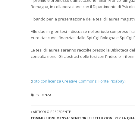
Il premio è promosso dall’Istituzione “Gian Franco Minguzzi
Romagna, in collaborazione con il Dipartimento di Psicolog
Il bando per la presentazione delle tesi di laurea magistr
Alle due migliori tesi – discusse nel periodo compreso f
euro ciascuno, finanziati dallo Spi Cgil Bologna e Spi Cgi
Le tesi di laurea saranno raccolte presso la Biblioteca d
consultazione. Gli abstract delle tesi con l’indice e i rifer
(
Foto con licenza Creative Commons. Fonte Pixabay
)
EVIDENZA
ARTICOLO PRECEDENTE
COMMISSIONI MENSA: GENITORI E ISTITUZIONI PER LA QUA