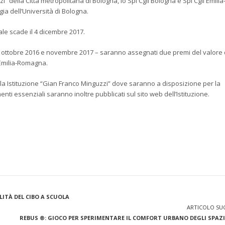
” della Città metropolitana di Bologna, lo Spi Cgil Bologna e Spi Cgil Emilia
ia dell’Università di Bologna.
ale scade il 4 dicembre 2017.
ra ottobre 2016 e novembre 2017 – saranno assegnati due premi del valore 
l Emilia-Romagna.
ella Istituzione “Gian Franco Minguzzi” dove saranno a disposizione per la
imenti essenziali saranno inoltre pubblicati sul sito web dell’Istituzione.
LITÀ DEL CIBO A SCUOLA
ARTICOLO SU
REBUS ®: GIOCO PER SPERIMENTARE IL COMFORT URBANO DEGLI SPAZI