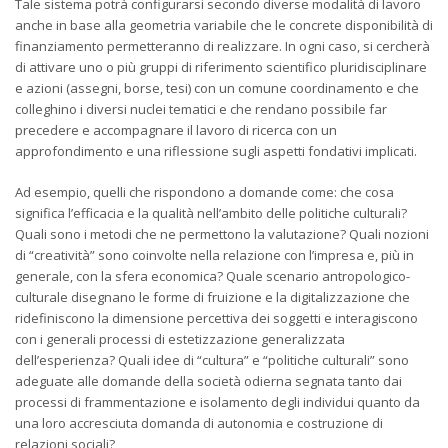
Tale sistema potrà configurarsi secondo diverse modalità di lavoro
anche in base alla geometria variabile che le concrete disponibilità di
finanziamento permetteranno di realizzare. In ogni caso, si cercherà
di attivare uno o più gruppi di riferimento scientifico pluridisciplinare
e azioni (assegni, borse, tesi) con un comune coordinamento e che
colleghino i diversi nuclei tematici e che rendano possibile far
precedere e accompagnare il lavoro di ricerca con un
approfondimento e una riflessione sugli aspetti fondativi implicati.
Ad esempio, quelli che rispondono a domande come: che cosa
significa l’efficacia e la qualità nell’ambito delle politiche culturali?
Quali sono i metodi che ne permettono la valutazione? Quali nozioni
di “creatività” sono coinvolte nella relazione con l’impresa e, più in
generale, con la sfera economica? Quale scenario antropologico-
culturale disegnano le forme di fruizione e la digitalizzazione che
ridefiniscono la dimensione percettiva dei soggetti e interagiscono
con i generali processi di estetizzazione generalizzata
dell’esperienza? Quali idee di “cultura” e “politiche culturali” sono
adeguate alle domande della società odierna segnata tanto dai
processi di frammentazione e isolamento degli individui quanto da
una loro accresciuta domanda di autonomia e costruzione di
relazioni sociali?