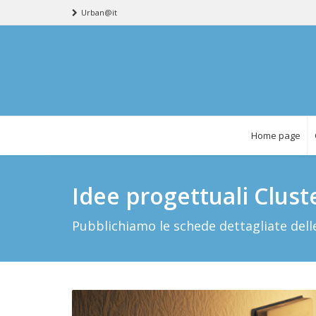
Urban@it
Home page
Idee progettuali Clust
Pubblichiamo le schede dettagliate delle